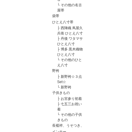
└
その他の名古
屋帯
袋帯
ひとえ八寸帯
├
西陣織 蔦屋久
兵衛 ひとえ八寸
├
丹後 ワタマサ
ひとえ八寸
├
博多 黒木織物
ひとえ八寸
└
その他のひと
え八寸
野袴
├
新野袴☆３点
Set☆
└
新野袴
子供きもの
├
お宮参り初着
├
七五三お祝い
着
└
その他の子供
きもの
長襦袢、うそつき、
インナー