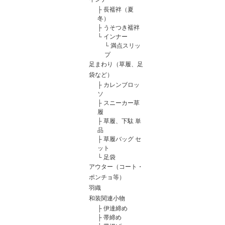
├
長襦袢（夏
冬）
├
うそつき襦袢
└
インナー
└
満点スリッ
プ
足まわり（草履、足
袋など）
├
カレンブロッ
ソ
├
スニーカー草
履
├
草履、下駄 単
品
├
草履バッグ セ
ット
└
足袋
アウター（コート・
ポンチョ等）
羽織
和装関連小物
├
伊達締め
├
帯締め