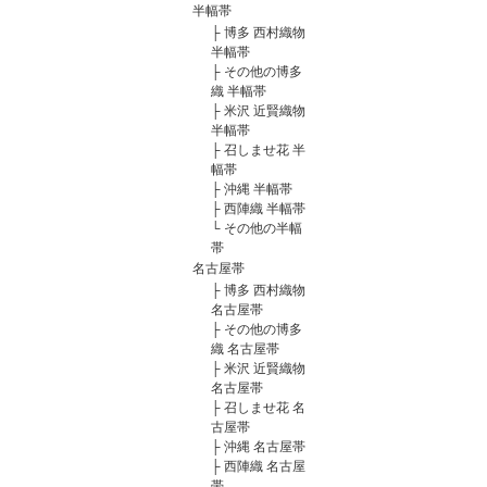
半幅帯
├
博多 西村織物
半幅帯
├
その他の博多
織 半幅帯
├
米沢 近賢織物
半幅帯
├
召しませ花 半
幅帯
├
沖縄 半幅帯
├
西陣織 半幅帯
└
その他の半幅
帯
名古屋帯
├
博多 西村織物
名古屋帯
├
その他の博多
織 名古屋帯
├
米沢 近賢織物
名古屋帯
├
召しませ花 名
古屋帯
├
沖縄 名古屋帯
├
西陣織 名古屋
帯