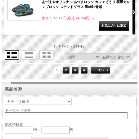
あづまやオリジナル あづまロッソ カフェぞうり 菱屋カレ
ンブロッソ ステンドグラス 黒×緑×青紫
価格： 22,000円(税込 24,200円)
～
1 / 4ページ
（全78件）
1
2
3
4
次へ
商品検索
キーワード検索
価格帯検索
円 ～
円