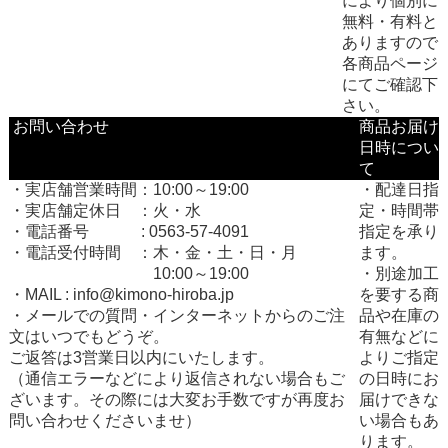
により個別に
無料・有料と
ありますので
各商品ページ
にてご確認下
さい。
お問い合わせ
商品お届け
日時につい
て
・実店舗営業時間：10:00～19:00
・配達日指
・実店舗定休日 ：火・水
定・時間帯
・電話番号 : 0563-57-4091
指定を承り
・電話受付時間 ：木・金・土・日・月
ます。
10:00～19:00
・別途加工
・MAIL : info@kimono-hiroba.jp
を要する商
・メールでの質問・インターネットからのご注
品や在庫の
文はいつでもどうぞ。
有無などに
ご返答は3営業日以内にいたします。
よりご指定
（通信エラーなどにより返信されない場合もご
の日時にお
ざいます。その際には大変お手数ですが再度お
届けできな
問い合わせくださいませ）
い場合もあ
ります。