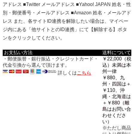
アドレス ■Twitter メールアドレス ■Yahoo! JAPAN 姓名・性
別・郵便番号・メールアドレス ■Amazon 姓名・メールアド
レス また、各サイトID連携を解除したい場合は、マイペー
ジ内にある「他サイトとのID連携」にて【解除する】ボタ
ンをクリックしてください。
お支払い方法
送料について
・郵便振替・銀行振込・クレジットカード・
￥22,000（税
代金引換から選んで頂けます。
込）未満は本
州一律
詳しくは
こちら
￥880、九
州・四国は＋
￥110、沖
縄・北海道は
＋￥880（離
島はお問い合
わせくださ
い）
※ただし商品