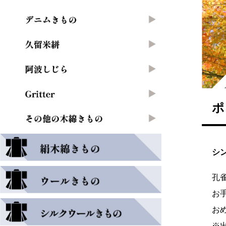
ポ
シ
孔
お
お
※