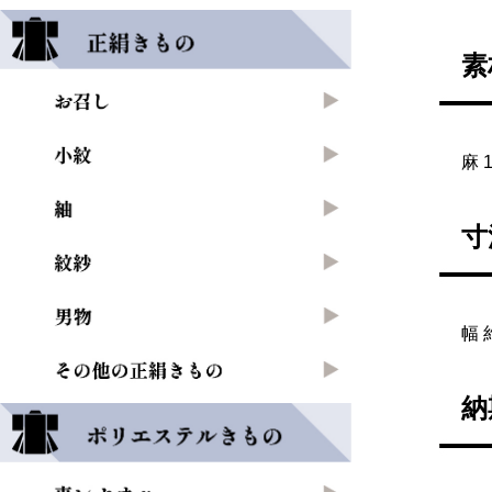
素
麻 
寸
幅 
納