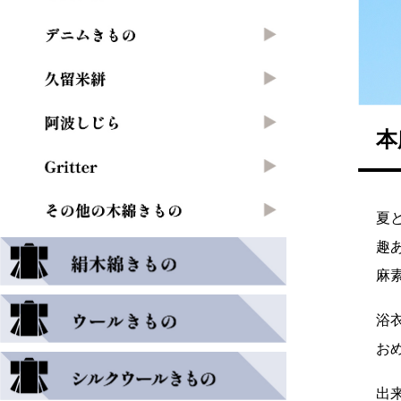
本
夏
趣
麻
浴
お
出