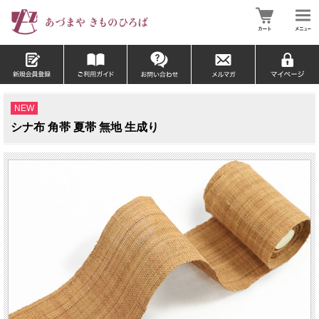
NEW
シナ布 角帯 夏帯 無地 生成り