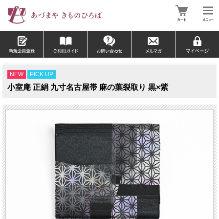
NEW
PICK UP
小室庵 正絹 九寸名古屋帯 麻の葉裂取り 黒×紫