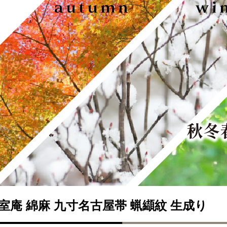
室庵 綿麻 九寸名古屋帯 蝋纈紋 生成り