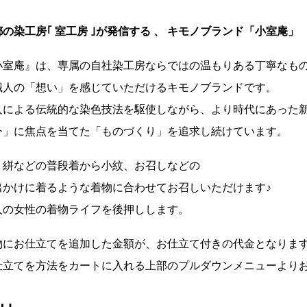
都の染工房｢ 室工房 ｣が発信する 、 キモノブランド「小室庵」
小室庵』は、専属の自社染工房ならではの温もりある丁寧なも
職人の「想い」を感じていただけるキモノブランドです。
人による伝統的な染色技法を駆使しながら、より時代にあった
今」に焦点を当てた「ものづくり」を追求し続けています。
、絣などの普段着から小紋、お召しなどの
出かけに着るような着物に合わせてお召しいただけます♪
人の女性の着物ライフを後押しします。
物にお仕立てを追加した金額が、お仕立て付きの代金となりま
仕立てを方法をカートに入れる上部のプルダウンメニューより