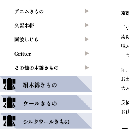
京
『
染
職
「
紬
お
大
反
お