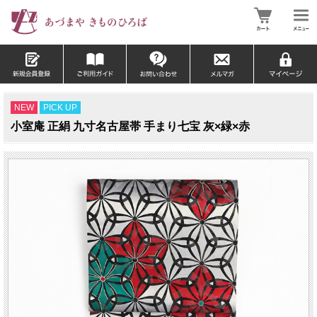
NEW
PICK UP
小室庵 正絹 九寸名古屋帯 手まり七宝 灰×緑×赤