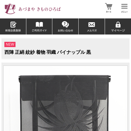
NEW
西陣 正絹 紋紗 着物 羽織 パイナップル 黒