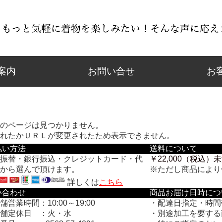
案内
お問い合せ
お
のページは見つかりません。
れたかＵＲＬが変更されたため表示できません。
払い方法
送料について
振替・銀行振込・クレジットカード・代
￥22,000（税込
から選んで頂けます。
※ただし商品により
詳しくは
こちら
い合わせ
商品お届け日時につ
営業時間：10:00～19:00
・配達日指定・時間
舗定休日 ：火・水
・別途加工を要する