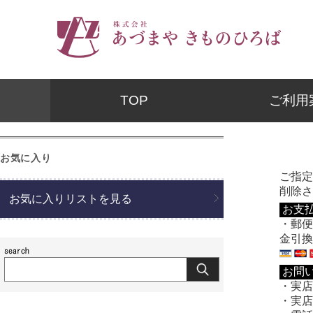
TOP
ご利用
お気に入り
ご指定
削除さ
お気に入りリストを見る
お支
・郵便
金引換
お問
・実店舗
・実店