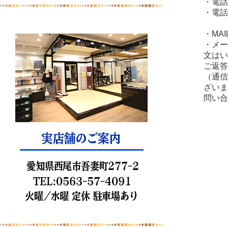
・電話番
・電話
10
・MAIL 
・メー
文はい
ご返答
（通信
ざいま
問い合