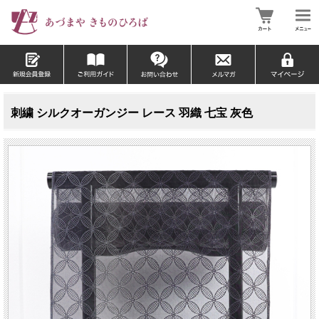
刺繍 シルクオーガンジー レース 羽織 七宝 灰色